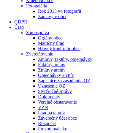
Kalendár akcií
Fotogaléria
Rok 2013 vo fotografii
Záplavy v obci
GDPR
Úrad
Samospráva
Orgány obce
Matričný úrad
Hlavný kontrolór obce
Zverejňovanie
Zmluvy, faktúry, objednávky
Faktúry archív
Zmluvy archív
Objednávky archív
Zápisnice zo zasadnutia OZ
Uznesenia OZ
Štvrťročné správy
Dokumenty
Verejné obstarávanie
VZN
Úradná tabuľa
Záverečný účet obce
Rozpočet
Prevod majetku