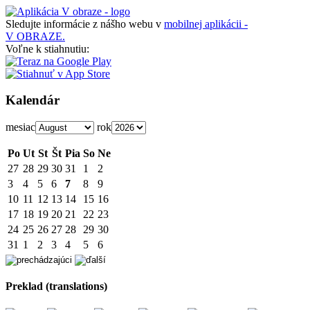
Sledujte informácie z nášho webu v
mobilnej aplikácii -
V OBRAZE.
Voľne k stiahnutiu:
Kalendár
mesiac
rok
Po
Ut
St
Št
Pia
So
Ne
27
28
29
30
31
1
2
3
4
5
6
7
8
9
10
11
12
13
14
15
16
17
18
19
20
21
22
23
24
25
26
27
28
29
30
31
1
2
3
4
5
6
Preklad (translations)