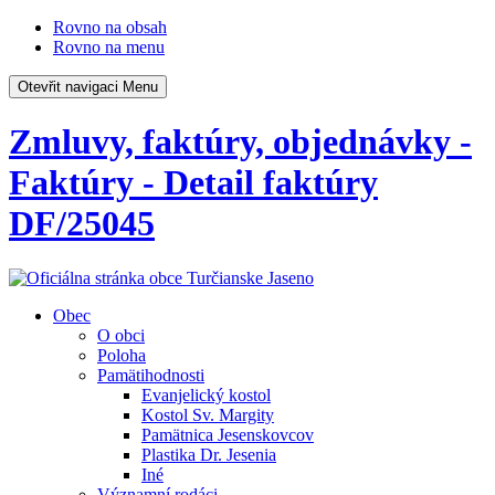
Rovno na obsah
Rovno na menu
Otevřit navigaci
Menu
Zmluvy, faktúry, objednávky -
Faktúry - Detail faktúry
DF/25045
Obec
O obci
Poloha
Pamätihodnosti
Evanjelický kostol
Kostol Sv. Margity
Pamätnica Jesenskovcov
Plastika Dr. Jesenia
Iné
Významní rodáci