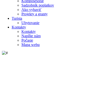
Komposesorát
Sadzobník poplatkov
Ako vybaviť
Projekty a granty
Turista
Ubytovanie
Kontakty
Kontakty
Napíšte nám
Počasie
Mapa webu