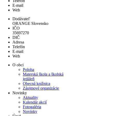
Telefón
E-mail
Web
Dodávateľ
ORANGE Slovensko
IČO
35697270
DIČ
Adresa
Telefón
E-mail
Web
O obci
Poloha
Materská škola a školská
jedáleň
Obecná knižnica
Záujmové organizácie
Novinky
Aktuality
Kalendár akcií
Fotogaléria
Novinky