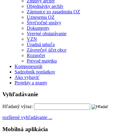
Zmluvy archív
Objednávky archív
Zápisnice zo zasadnutia OZ
Uznesenia OZ
Štvrťročné správy
Dokumenty
Verejné obstarávanie
VZN
Úradná tabuľa
Záverečný účet obce
Rozpočet
Prevod majetku
Komposesorát
Sadzobník poplatkov
Ako vybaviť
Projekty a granty
Vyhľadávanie
Hľadaný výraz:
rozšírené vyhľadávanie ...
Mobilná aplikácia