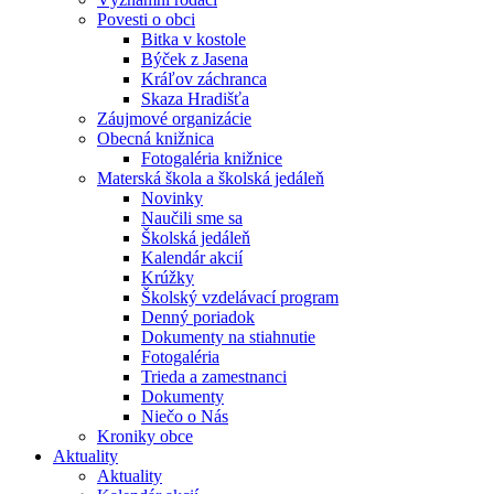
Povesti o obci
Bitka v kostole
Býček z Jasena
Kráľov záchranca
Skaza Hradišťa
Záujmové organizácie
Obecná knižnica
Fotogaléria knižnice
Materská škola a školská jedáleň
Novinky
Naučili sme sa
Školská jedáleň
Kalendár akcií
Krúžky
Školský vzdelávací program
Denný poriadok
Dokumenty na stiahnutie
Fotogaléria
Trieda a zamestnanci
Dokumenty
Niečo o Nás
Kroniky obce
Aktuality
Aktuality