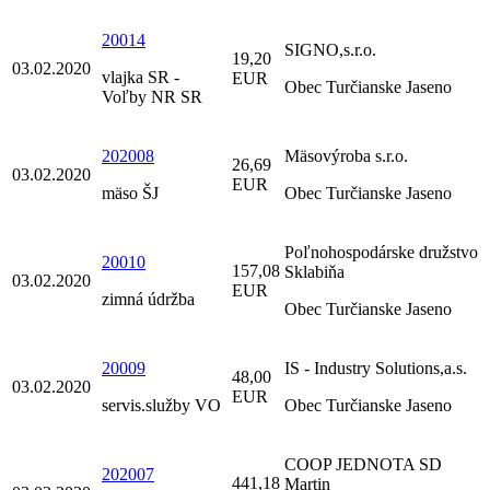
20014
SIGNO,s.r.o.
19,20
03.02.2020
vlajka SR -
EUR
Obec Turčianske Jaseno
Voľby NR SR
202008
Mäsovýroba s.r.o.
26,69
03.02.2020
EUR
mäso ŠJ
Obec Turčianske Jaseno
Poľnohospodárske družstvo
20010
157,08
Sklabiňa
03.02.2020
EUR
zimná údržba
Obec Turčianske Jaseno
20009
IS - Industry Solutions,a.s.
48,00
03.02.2020
EUR
servis.služby VO
Obec Turčianske Jaseno
COOP JEDNOTA SD
202007
441,18
Martin