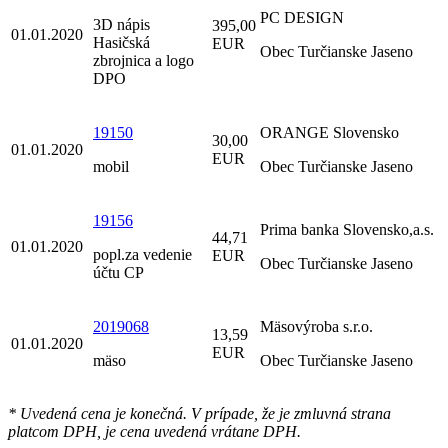
PC DESIGN
3D nápis
395,00
01.01.2020
Hasičská
EUR
Obec Turčianske Jaseno
zbrojnica a logo
DPO
19150
ORANGE Slovensko
30,00
01.01.2020
EUR
mobil
Obec Turčianske Jaseno
19156
Prima banka Slovensko,a.s.
44,71
01.01.2020
popl.za vedenie
EUR
Obec Turčianske Jaseno
účtu CP
2019068
Mäsovýroba s.r.o.
13,59
01.01.2020
EUR
mäso
Obec Turčianske Jaseno
* Uvedená cena je konečná. V prípade, že je zmluvná strana
platcom DPH, je cena uvedená vrátane DPH.