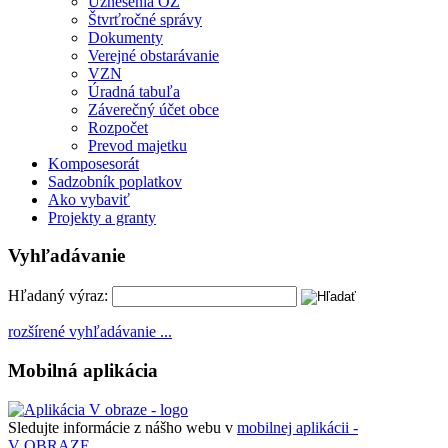
Uznesenia OZ
Štvrťročné správy
Dokumenty
Verejné obstarávanie
VZN
Úradná tabuľa
Záverečný účet obce
Rozpočet
Prevod majetku
Komposesorát
Sadzobník poplatkov
Ako vybaviť
Projekty a granty
Vyhľadávanie
Hľadaný výraz:
rozšírené vyhľadávanie ...
Mobilná aplikácia
Sledujte informácie z nášho webu v
mobilnej aplikácii -
V OBRAZE.