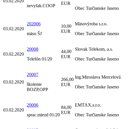
03.02.2020
EUR
nevyfak.COOP
Obec Turčianske Jaseno
202006
Mäsovýroba s.r.o.
10,00
03.02.2020
EUR
mäso ŠJ
Obec Turčianske Jaseno
20008
Slovak Telekom, a.s.
44,00
03.02.2020
EUR
Telefón 01/20
Obec Turčianske Jaseno
20007
Ing.Miroslava Mercelová
266,00
03.02.2020
školenie
EUR
Obec Turčianske Jaseno
BOZP,OPP
20006
EMTAX,s.r.o.
84,00
03.02.2020
EUR
sprac.miezd 01/20
Obec Turčianske Jaseno