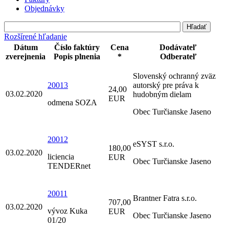
Objednávky
Rozšírené hľadanie
Dátum
Číslo faktúry
Cena
Dodávateľ
zverejnenia
Popis plnenia
*
Odberateľ
Slovenský ochranný zväz
20013
autorský pre práva k
24,00
03.02.2020
hudobným dielam
EUR
odmena SOZA
Obec Turčianske Jaseno
20012
eSYST s.r.o.
180,00
03.02.2020
liciencia
EUR
Obec Turčianske Jaseno
TENDERnet
20011
Brantner Fatra s.r.o.
707,00
03.02.2020
vývoz Kuka
EUR
Obec Turčianske Jaseno
01/20