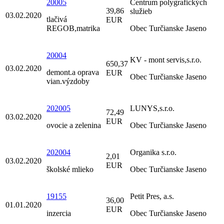
20005
Centrum polygrafických
39,86
služieb
03.02.2020
tlačivá
EUR
REGOB,matrika
Obec Turčianske Jaseno
20004
KV - mont servis,s.r.o.
650,37
03.02.2020
demont.a oprava
EUR
Obec Turčianske Jaseno
vian.výzdoby
202005
LUNYS,s.r.o.
72,49
03.02.2020
EUR
ovocie a zelenina
Obec Turčianske Jaseno
202004
Organika s.r.o.
2,01
03.02.2020
EUR
školské mlieko
Obec Turčianske Jaseno
19155
Petit Pres, a.s.
36,00
01.01.2020
EUR
inzercia
Obec Turčianske Jaseno