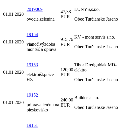
2019069
LUNYS,s.r.o.
47,38
01.01.2020
EUR
ovocie,zelenina
Obec Turčianske Jaseno
19154
KV - mont servis,s.r.o.
915,76
01.01.2020
vianoč.výzdoba
EUR
Obec Turčianske Jaseno
montáž a oprava
19153
Tibor Dredgubiak MD-
120,00
elektro
01.01.2020
elektroišt.práce
EUR
HZ
Obec Turčianske Jaseno
19152
Builders s.r.o.
240,00
01.01.2020
priprava terénu na
EUR
Obec Turčianske Jaseno
pieskovisko
19151