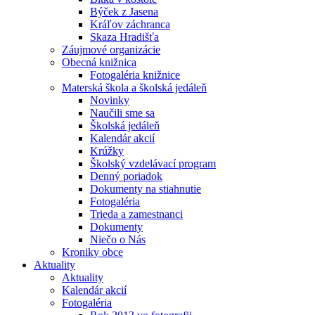
Býček z Jasena
Kráľov záchranca
Skaza Hradišťa
Záujmové organizácie
Obecná knižnica
Fotogaléria knižnice
Materská škola a školská jedáleň
Novinky
Naučili sme sa
Školská jedáleň
Kalendár akcií
Krúžky
Školský vzdelávací program
Denný poriadok
Dokumenty na stiahnutie
Fotogaléria
Trieda a zamestnanci
Dokumenty
Niečo o Nás
Kroniky obce
Aktuality
Aktuality
Kalendár akcií
Fotogaléria