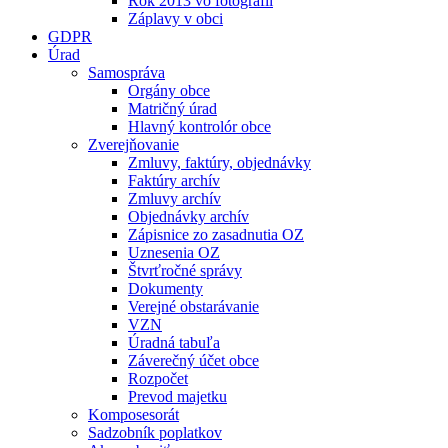
Rok 2013 vo fotografii
Záplavy v obci
GDPR
Úrad
Samospráva
Orgány obce
Matričný úrad
Hlavný kontrolór obce
Zverejňovanie
Zmluvy, faktúry, objednávky
Faktúry archív
Zmluvy archív
Objednávky archív
Zápisnice zo zasadnutia OZ
Uznesenia OZ
Štvrťročné správy
Dokumenty
Verejné obstarávanie
VZN
Úradná tabuľa
Záverečný účet obce
Rozpočet
Prevod majetku
Komposesorát
Sadzobník poplatkov