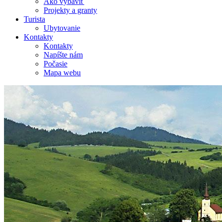
Ako vybaviť
Projekty a granty
Turista
Ubytovanie
Kontakty
Kontakty
Napíšte nám
Počasie
Mapa webu