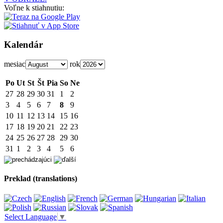
Voľne k stiahnutiu:
Kalendár
mesiac
rok
Po
Ut
St
Št
Pia
So
Ne
27
28
29
30
31
1
2
3
4
5
6
7
8
9
10
11
12
13
14
15
16
17
18
19
20
21
22
23
24
25
26
27
28
29
30
31
1
2
3
4
5
6
Preklad (translations)
Select Language
▼