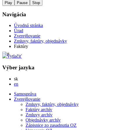
Play
Pause
Stop
Navigácia
Úvodná stránka
Úrad
Zverejňovanie
Zmluvy, faktúry, objednávky
Faktúry
Výber jazyka
Slovensky
sk
English
en
Samospráva
Zverejňovanie
Zmluvy, faktúry, objednávky
Faktúry archív
Zmluvy archív
Objednávky archív
Zápisnice zo zasadnutia OZ