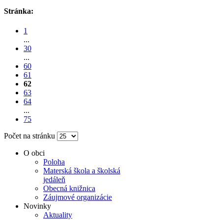
Stránka:
1
...
30
...
60
61
62
63
64
...
75
Počet na stránku
O obci
Poloha
Materská škola a školská
jedáleň
Obecná knižnica
Záujmové organizácie
Novinky
Aktuality