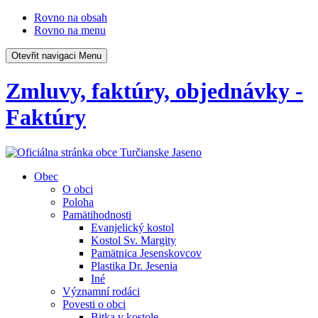
Rovno na obsah
Rovno na menu
Otevřit navigaci
Menu
Zmluvy, faktúry, objednávky -
Faktúry
Obec
O obci
Poloha
Pamätihodnosti
Evanjelický kostol
Kostol Sv. Margity
Pamätnica Jesenskovcov
Plastika Dr. Jesenia
Iné
Významní rodáci
Povesti o obci
Bitka v kostole