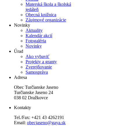
Materská škola a školská
jedáleň
Obecná knižnica
Záujmové organizácie
Novinky
Aktuality
Kalendár akcií
Fotogaléria
Novinky
Úrad
Ako vybaviť
Projekty a granty
Zverejňovanie
Samospráva
Adresa
Obec Turčianske Jaseno
Turčianske Jaseno 24
038 02 Dražkovce
Kontakty
Tel./Fax: +421 43 4262191
Email:
obecjaseno@gaya.sk