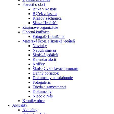
Povesti o obci
Bitka v kostole
Býček z Jasena
Kráľov záchranca
Skaza Hradišťa
Záujmové organizácie
Obecná knižnica
Fotogaléria knižnice
Materská škola a školská jedáleň
Novinky
Naučili sme sa
Školská jedáleň
Kalendár akcií
Krúžky
Školský vzdelávací program
Denný poriadok
Dokumenty na stiahnutie
Fotogaléria
Trieda a zamestnanci
Dokumenty
Niečo o Nás
Kroniky obce
Aktuality
Aktuality