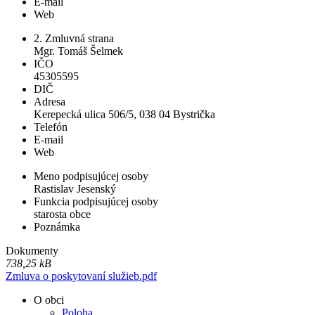
E-mail
Web
2. Zmluvná strana
Mgr. Tomáš Šelmek
IČO
45305595
DIČ
Adresa
Kerepecká ulica 506/5, 038 04 Bystrička
Telefón
E-mail
Web
Meno podpisujúcej osoby
Rastislav Jesenský
Funkcia podpisujúcej osoby
starosta obce
Poznámka
Dokumenty
738,25 kB
Zmluva o poskytovaní služieb.pdf
O obci
Poloha