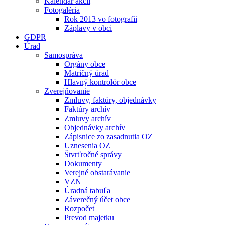
Kalendár akcií
Fotogaléria
Rok 2013 vo fotografii
Záplavy v obci
GDPR
Úrad
Samospráva
Orgány obce
Matričný úrad
Hlavný kontrolór obce
Zverejňovanie
Zmluvy, faktúry, objednávky
Faktúry archív
Zmluvy archív
Objednávky archív
Zápisnice zo zasadnutia OZ
Uznesenia OZ
Štvrťročné správy
Dokumenty
Verejné obstarávanie
VZN
Úradná tabuľa
Záverečný účet obce
Rozpočet
Prevod majetku