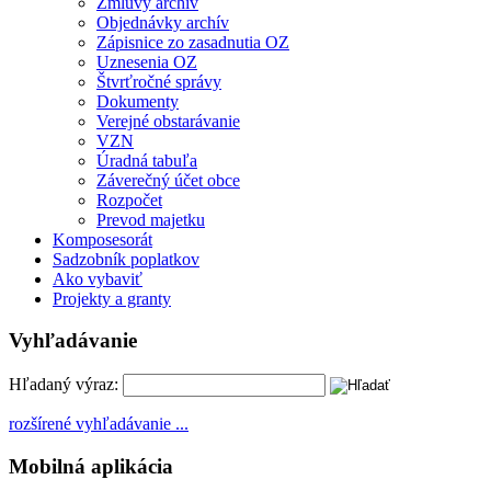
Zmluvy archív
Objednávky archív
Zápisnice zo zasadnutia OZ
Uznesenia OZ
Štvrťročné správy
Dokumenty
Verejné obstarávanie
VZN
Úradná tabuľa
Záverečný účet obce
Rozpočet
Prevod majetku
Komposesorát
Sadzobník poplatkov
Ako vybaviť
Projekty a granty
Vyhľadávanie
Hľadaný výraz:
rozšírené vyhľadávanie ...
Mobilná aplikácia