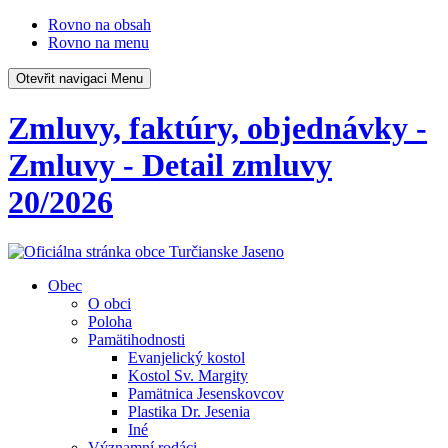
Rovno na obsah
Rovno na menu
Otevřit navigaci
Menu
Zmluvy, faktúry, objednávky -
Zmluvy - Detail zmluvy
20/2026
Obec
O obci
Poloha
Pamätihodnosti
Evanjelický kostol
Kostol Sv. Margity
Pamätnica Jesenskovcov
Plastika Dr. Jesenia
Iné
Významní rodáci