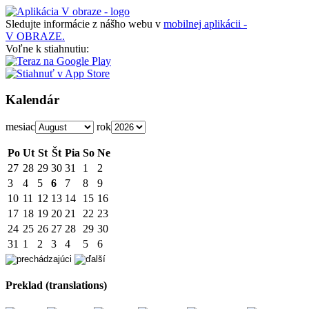
Sledujte informácie z nášho webu v
mobilnej aplikácii -
V OBRAZE.
Voľne k stiahnutiu:
Kalendár
mesiac
rok
Po
Ut
St
Št
Pia
So
Ne
27
28
29
30
31
1
2
3
4
5
6
7
8
9
10
11
12
13
14
15
16
17
18
19
20
21
22
23
24
25
26
27
28
29
30
31
1
2
3
4
5
6
Preklad (translations)