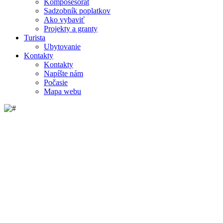
Komposesorát
Sadzobník poplatkov
Ako vybaviť
Projekty a granty
Turista
Ubytovanie
Kontakty
Kontakty
Napíšte nám
Počasie
Mapa webu