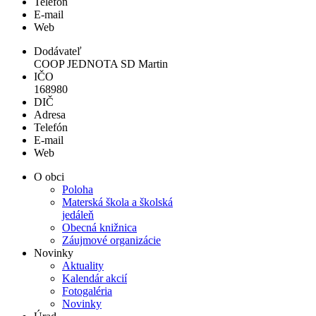
Telefón
E-mail
Web
Dodávateľ
COOP JEDNOTA SD Martin
IČO
168980
DIČ
Adresa
Telefón
E-mail
Web
O obci
Poloha
Materská škola a školská
jedáleň
Obecná knižnica
Záujmové organizácie
Novinky
Aktuality
Kalendár akcií
Fotogaléria
Novinky