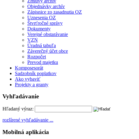
Zmluvy archív
Objednávky archív
Zápisnice zo zasadnutia OZ
Uznesenia OZ
Štvrťročné správy
Dokumenty
Verejné obstarávanie
VZN
Úradná tabuľa
Záverečný účet obce
Rozpočet
Prevod majetku
Komposesorát
Sadzobník poplatkov
Ako vybaviť
Projekty a granty
Vyhľadávanie
Hľadaný výraz:
rozšírené vyhľadávanie ...
Mobilná aplikácia