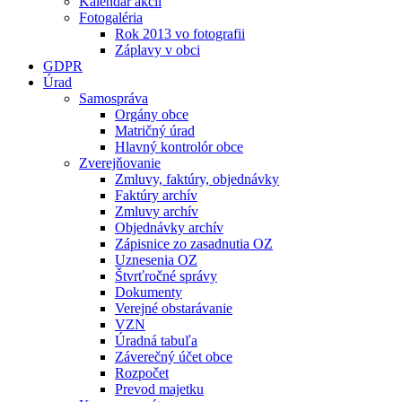
Kalendár akcií
Fotogaléria
Rok 2013 vo fotografii
Záplavy v obci
GDPR
Úrad
Samospráva
Orgány obce
Matričný úrad
Hlavný kontrolór obce
Zverejňovanie
Zmluvy, faktúry, objednávky
Faktúry archív
Zmluvy archív
Objednávky archív
Zápisnice zo zasadnutia OZ
Uznesenia OZ
Štvrťročné správy
Dokumenty
Verejné obstarávanie
VZN
Úradná tabuľa
Záverečný účet obce
Rozpočet
Prevod majetku