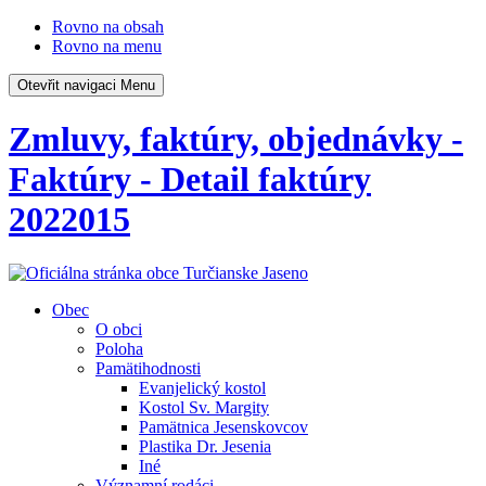
Rovno na obsah
Rovno na menu
Otevřit navigaci
Menu
Zmluvy, faktúry, objednávky -
Faktúry - Detail faktúry
2022015
Obec
O obci
Poloha
Pamätihodnosti
Evanjelický kostol
Kostol Sv. Margity
Pamätnica Jesenskovcov
Plastika Dr. Jesenia
Iné
Významní rodáci