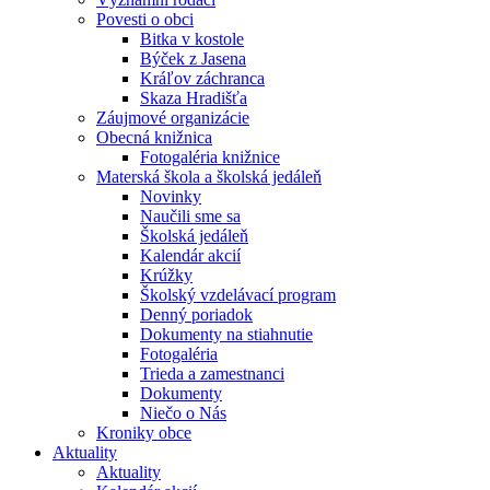
Povesti o obci
Bitka v kostole
Býček z Jasena
Kráľov záchranca
Skaza Hradišťa
Záujmové organizácie
Obecná knižnica
Fotogaléria knižnice
Materská škola a školská jedáleň
Novinky
Naučili sme sa
Školská jedáleň
Kalendár akcií
Krúžky
Školský vzdelávací program
Denný poriadok
Dokumenty na stiahnutie
Fotogaléria
Trieda a zamestnanci
Dokumenty
Niečo o Nás
Kroniky obce
Aktuality
Aktuality