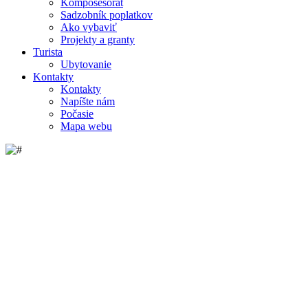
Komposesorát
Sadzobník poplatkov
Ako vybaviť
Projekty a granty
Turista
Ubytovanie
Kontakty
Kontakty
Napíšte nám
Počasie
Mapa webu