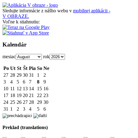
Sledujte informácie z nášho webu v
mobilnej aplikácii -
V OBRAZE.
Voľne k stiahnutiu:
Kalendár
mesiac
rok
Po
Ut
St
Št
Pia
So
Ne
27
28
29
30
31
1
2
3
4
5
6
7
8
9
10
11
12
13
14
15
16
17
18
19
20
21
22
23
24
25
26
27
28
29
30
31
1
2
3
4
5
6
Preklad (translations)