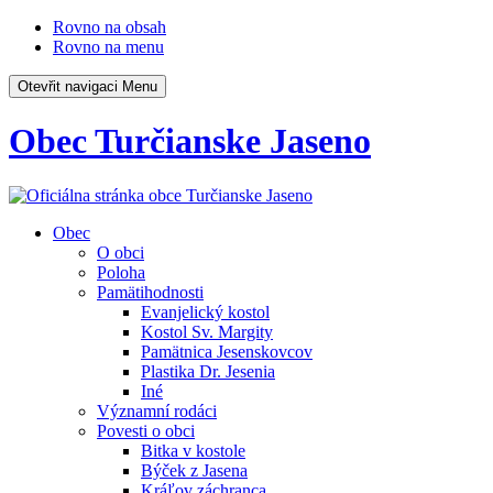
Rovno na obsah
Rovno na menu
Otevřit navigaci
Menu
Obec Turčianske Jaseno
Obec
O obci
Poloha
Pamätihodnosti
Evanjelický kostol
Kostol Sv. Margity
Pamätnica Jesenskovcov
Plastika Dr. Jesenia
Iné
Významní rodáci
Povesti o obci
Bitka v kostole
Býček z Jasena
Kráľov záchranca