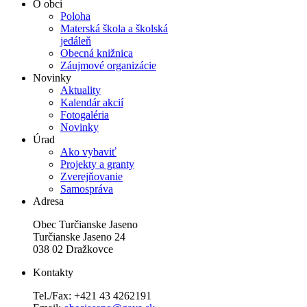
O obci
Poloha
Materská škola a školská
jedáleň
Obecná knižnica
Záujmové organizácie
Novinky
Aktuality
Kalendár akcií
Fotogaléria
Novinky
Úrad
Ako vybaviť
Projekty a granty
Zverejňovanie
Samospráva
Adresa
Obec Turčianske Jaseno
Turčianske Jaseno 24
038 02 Dražkovce
Kontakty
Tel./Fax: +421 43 4262191