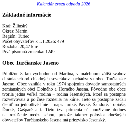
Kalendár zvozu odpadu 2026
Základné informácie
Kraj: Žilinský
Okres: Martin
Región: Turiec
Počet obyvateľov k 1.1.2026: 479
Rozloha: 20,47 km²
Prvá písomná zmienka: 1249
Obec Turčianske Jaseno
Približne 8 km východne od Martina, v malebnom zátiší svahov
chrániacich od chladných severákov nachádza sa obec Turčianske
Jaseno. Obec vznikla v roku 1974 spojením dovtedy samostatných
zemianskych obcí Dolného a Horného Jasena. Pôvodne obe obce
tvorila jedna veľká rodina – rodina Jesenských, ktorá sa postupne
rozvetvovala a po čase rozdelila na kúrie. Tieto sa postupne začali
členiť na jednotlivé línie – napr. Juriké, Pavké, Šandoré, Tobiaše,
Ďurké, Gašparé a i. Tieto tzv. prímenia sú používané dodnes
na rozlíšenie medzi sebou, pretože takmer polovica dnešných
obyvateľov Turčianskeho Jasena má priezvisko Jesenský.