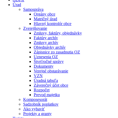
Úrad
Samospráva
Orgány obce
Matričný úrad
Hlavný kontrolór obce
Zverejňovanie
Zmluvy, faktúry, objednávky
Faktúry archív
Zmluvy archív
Objednávky archív
Zápisnice zo zasadnutia OZ
Uznesenia OZ
Štvrťročné správy
Dokumenty
Verejné obstarávanie
VZN
Úradná tabuľa
Záverečný účet obce
Rozpočet
Prevod majetku
Komposesorát
Sadzobník poplatkov
Ako vybaviť
Projekty a granty