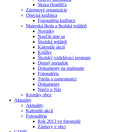
Skaza Hradišťa
Záujmové organizácie
Obecná knižnica
Fotogaléria knižnice
Materská škola a školská jedáleň
Novinky
Naučili sme sa
Školská jedáleň
Kalendár akcií
Krúžky
Školský vzdelávací program
Denný poriadok
Dokumenty na stiahnutie
Fotogaléria
Trieda a zamestnanci
Dokumenty
Niečo o Nás
Kroniky obce
Aktuality
Aktuality
Kalendár akcií
Fotogaléria
Rok 2013 vo fotografii
Záplavy v obci
GDPR