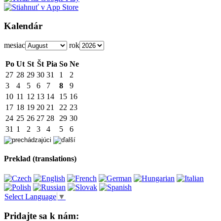
Kalendár
mesiac
rok
Po
Ut
St
Št
Pia
So
Ne
27
28
29
30
31
1
2
3
4
5
6
7
8
9
10
11
12
13
14
15
16
17
18
19
20
21
22
23
24
25
26
27
28
29
30
31
1
2
3
4
5
6
Preklad (translations)
Select Language
▼
Pridajte sa k nám: