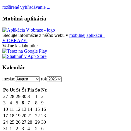
rozšírené vyhľadávanie ...
Mobilná aplikácia
Sledujte informácie z nášho webu v
mobilnej aplikácii -
V OBRAZE.
Voľne k stiahnutiu:
Kalendár
mesiac
rok
Po
Ut
St
Št
Pia
So
Ne
27
28
29
30
31
1
2
3
4
5
6
7
8
9
10
11
12
13
14
15
16
17
18
19
20
21
22
23
24
25
26
27
28
29
30
31
1
2
3
4
5
6