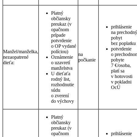
Platný
občiansky
preukaz (v
prihlásenie
opačnom
na prechodn
prípade
pobyt
potvrdenie
bez poplatku
o OP vydané
potvrdenie
Manžel/manželka,
políciou)
na
o prechodno
nezaopatrené
Oznámenie
počkanie
pobyte
dieťa:
o uzavretí
7 €/osoba,
manželstva
platí sa
U dieťaťa
v hotovosti
rodný list,
v pokladni
rozhodnutie
OcÚ
súdu
o zverení
do výchovy
Platný
občiansky
preukaz (v
opačnom
prihlásenie