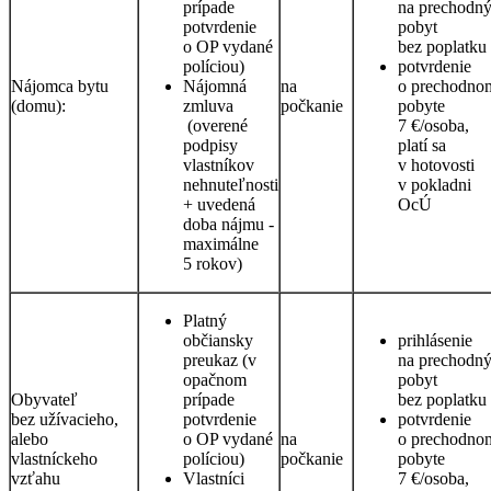
prípade
na prechodn
potvrdenie
pobyt
o OP vydané
bez poplatku
políciou)
potvrdenie
Nájomca bytu
Nájomná
na
o prechodno
(domu):
zmluva
počkanie
pobyte
(overené
7 €/osoba,
podpisy
platí sa
vlastníkov
v hotovosti
nehnuteľnosti
v pokladni
+ uvedená
OcÚ
doba nájmu -
maximálne
5 rokov)
Platný
občiansky
prihlásenie
preukaz (v
na prechodn
opačnom
pobyt
Obyvateľ
prípade
bez poplatku
bez užívacieho,
potvrdenie
potvrdenie
alebo
o OP vydané
na
o prechodno
vlastníckeho
políciou)
počkanie
pobyte
vzťahu
Vlastníci
7 €/osoba,