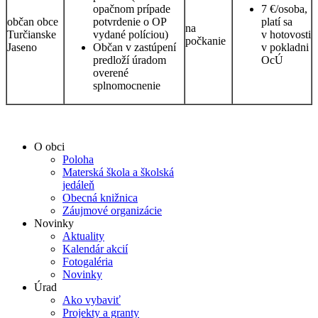
opačnom prípade
7 €/osoba,
občan obce
potvrdenie o OP
platí sa
na
Turčianske
vydané políciou)
v hotovosti
počkanie
Jaseno
Občan v zastúpení
v pokladni
predloží úradom
OcÚ
overené
splnomocnenie
O obci
Poloha
Materská škola a školská
jedáleň
Obecná knižnica
Záujmové organizácie
Novinky
Aktuality
Kalendár akcií
Fotogaléria
Novinky
Úrad
Ako vybaviť
Projekty a granty