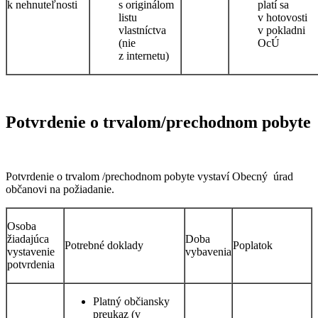
k nehnuteľnosti
s originálom
platí sa
listu
v hotovosti
vlastníctva
v pokladni
(nie
OcÚ
z internetu)
Potvrdenie o trvalom/prechodnom pobyte
Potvrdenie o trvalom /prechodnom pobyte vystaví Obecný úrad
občanovi na požiadanie.
Osoba
žiadajúca
Doba
Potrebné doklady
Poplatok
vystavenie
vybavenia
potvrdenia
Platný občiansky
preukaz (v