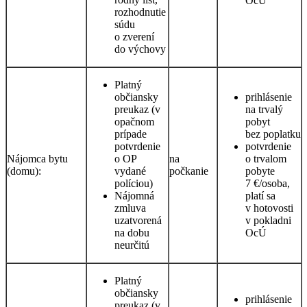
OcÚ
rozhodnutie
súdu
o zverení
do výchovy
Platný
občiansky
prihlásenie
preukaz (v
na trvalý
opačnom
pobyt
prípade
bez poplatku
potvrdenie
potvrdenie
Nájomca bytu
o OP
na
o trvalom
(domu):
vydané
počkanie
pobyte
políciou)
7 €/osoba,
Nájomná
platí sa
zmluva
v hotovosti
uzatvorená
v pokladni
na dobu
OcÚ
neurčitú
Platný
občiansky
prihlásenie
preukaz (v