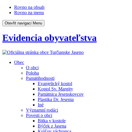
Rovno na obsah
Rovno na menu
Otevřit navigaci
Menu
Evidencia obyvateľstva
Obec
O obci
Poloha
Pamätihodnosti
Evanjelický kostol
Kostol Sv. Margity
Pamätnica Jesenskovcov
Plastika Dr. Jesenia
Iné
Významní rodáci
Povesti o obci
Bitka v kostole
Býček z Jasena
Kráľov záchranca