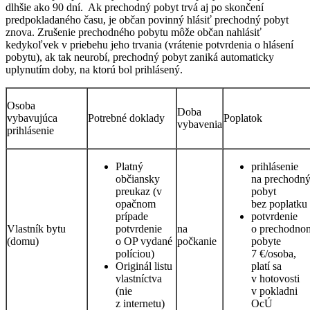
dlhšie ako 90 dní. Ak prechodný pobyt trvá aj po skončení
predpokladaného času, je občan povinný hlásiť prechodný pobyt
znova. Zrušenie prechodného pobytu môže občan nahlásiť
kedykoľvek v priebehu jeho trvania (vrátenie potvrdenia o hlásení
pobytu), ak tak neurobí, prechodný pobyt zaniká automaticky
uplynutím doby, na ktorú bol prihlásený.
Osoba
Doba
vybavujúca
Potrebné doklady
Poplatok
vybavenia
prihlásenie
Platný
prihlásenie
občiansky
na prechodn
preukaz (v
pobyt
opačnom
bez poplatku
prípade
potvrdenie
Vlastník bytu
potvrdenie
na
o prechodno
(domu)
o OP vydané
počkanie
pobyte
políciou)
7 €/osoba,
Originál listu
platí sa
vlastníctva
v hotovosti
(nie
v pokladni
z internetu)
OcÚ