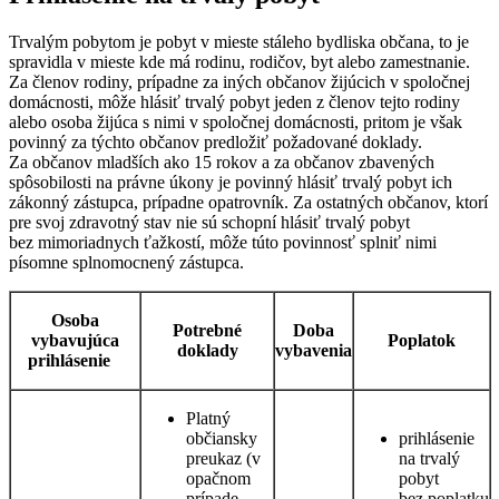
Trvalým pobytom je pobyt v mieste stáleho bydliska občana, to je
spravidla v mieste kde má rodinu, rodičov, byt alebo zamestnanie.
Za členov rodiny, prípadne za iných občanov žijúcich v spoločnej
domácnosti, môže hlásiť trvalý pobyt jeden z členov tejto rodiny
alebo osoba žijúca s nimi v spoločnej domácnosti, pritom je však
povinný za týchto občanov predložiť požadované doklady.
Za občanov mladších ako 15 rokov a za občanov zbavených
spôsobilosti na právne úkony je povinný hlásiť trvalý pobyt ich
zákonný zástupca, prípadne opatrovník. Za ostatných občanov, ktorí
pre svoj zdravotný stav nie sú schopní hlásiť trvalý pobyt
bez mimoriadnych ťažkostí, môže túto povinnosť splniť nimi
písomne splnomocnený zástupca.
Osoba
Potrebné
Doba
vybavujúca
Poplatok
doklady
vybavenia
prihlásenie
Platný
občiansky
prihlásenie
preukaz (v
na trvalý
opačnom
pobyt
prípade
bez poplatku