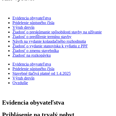
Evidencia obyvateľstva
Pridelenie súpisného čísla
Výrub drevín
Žiadosť o preskúmanie spôsobilosti stavby na užívanie
Žiadosť o predĺženie termínu stavby
Návrh na vydanie kolaudačného rozhodnutia
Žiadosť o vydanie stanoviska k vyňatiu z PPF
Žiadosť o zmenu stavebníka
Žiadosť na rozkopávku
Evidencia obyvateľstva
Pridelenie súpisného čísla
Stavebné tlačivá platné od 1.4.2025
Výrub drevín
Ovzdušie
Evidencia obyvateľstva
Prihlásenie na trvalý pobyt