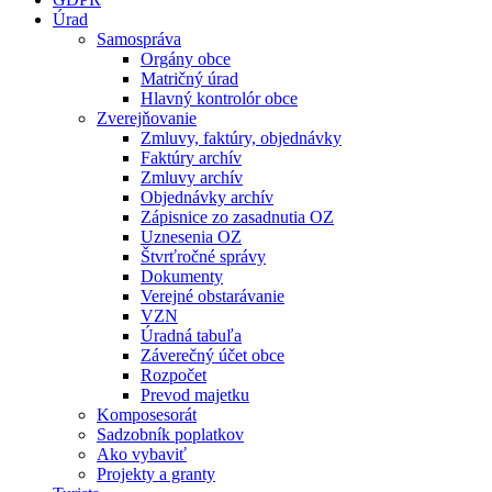
Úrad
Samospráva
Orgány obce
Matričný úrad
Hlavný kontrolór obce
Zverejňovanie
Zmluvy, faktúry, objednávky
Faktúry archív
Zmluvy archív
Objednávky archív
Zápisnice zo zasadnutia OZ
Uznesenia OZ
Štvrťročné správy
Dokumenty
Verejné obstarávanie
VZN
Úradná tabuľa
Záverečný účet obce
Rozpočet
Prevod majetku
Komposesorát
Sadzobník poplatkov
Ako vybaviť
Projekty a granty