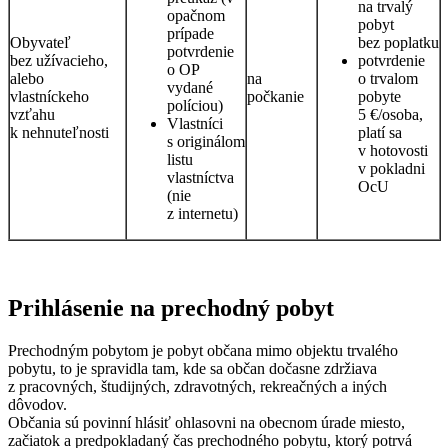
na trvalý
opačnom
pobyt
prípade
Obyvateľ
bez poplatku
potvrdenie
bez užívacieho,
potvrdenie
o OP
alebo
na
o trvalom
vydané
vlastníckeho
počkanie
pobyte
políciou)
vzťahu
5 €/osoba,
Vlastníci
k nehnuteľnosti
platí sa
s originálom
v hotovosti
listu
v pokladni
vlastníctva
OcU
(nie
z internetu)
Prihlásenie na prechodný pobyt
Prechodným pobytom je pobyt občana mimo objektu trvalého
pobytu, to je spravidla tam, kde sa občan dočasne zdržiava
z pracovných, študijných, zdravotných, rekreačných a iných
dôvodov.
Občania sú povinní hlásiť ohlasovni na obecnom úrade miesto,
začiatok a predpokladaný čas prechodného pobytu, ktorý potrvá