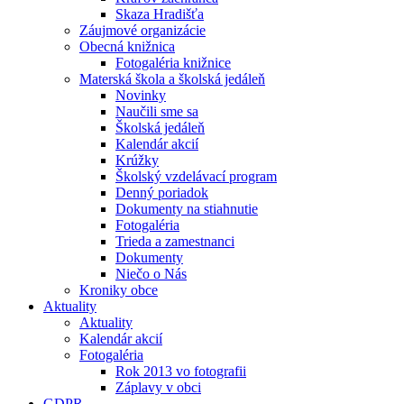
Skaza Hradišťa
Záujmové organizácie
Obecná knižnica
Fotogaléria knižnice
Materská škola a školská jedáleň
Novinky
Naučili sme sa
Školská jedáleň
Kalendár akcií
Krúžky
Školský vzdelávací program
Denný poriadok
Dokumenty na stiahnutie
Fotogaléria
Trieda a zamestnanci
Dokumenty
Niečo o Nás
Kroniky obce
Aktuality
Aktuality
Kalendár akcií
Fotogaléria
Rok 2013 vo fotografii
Záplavy v obci
GDPR