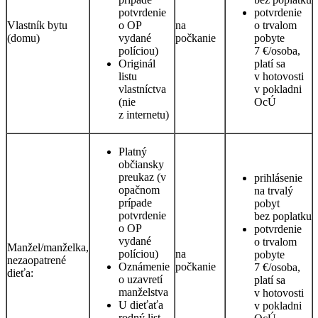
potvrdenie
potvrdenie
Vlastník bytu
o OP
na
o trvalom
(domu)
vydané
počkanie
pobyte
políciou)
7 €/osoba,
Originál
platí sa
listu
v hotovosti
vlastníctva
v pokladni
(nie
OcÚ
z internetu)
Platný
občiansky
preukaz (v
prihlásenie
opačnom
na trvalý
prípade
pobyt
potvrdenie
bez poplatku
o OP
potvrdenie
vydané
o trvalom
Manžel/manželka,
políciou)
na
pobyte
nezaopatrené
Oznámenie
počkanie
7 €/osoba,
dieťa:
o uzavretí
platí sa
manželstva
v hotovosti
U dieťaťa
v pokladni
rodný list,