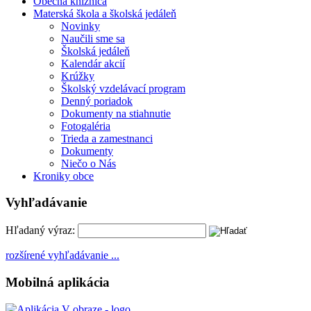
Obecná knižnica
Materská škola a školská jedáleň
Novinky
Naučili sme sa
Školská jedáleň
Kalendár akcií
Krúžky
Školský vzdelávací program
Denný poriadok
Dokumenty na stiahnutie
Fotogaléria
Trieda a zamestnanci
Dokumenty
Niečo o Nás
Kroniky obce
Vyhľadávanie
Hľadaný výraz:
rozšírené vyhľadávanie ...
Mobilná aplikácia