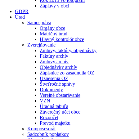
Rok 2013 vo fotografii
Záplavy v obci
GDPR
Úrad
Samospráva
Orgány obce
Matričný úrad
Hlavný kontrolór obce
Zverejňovanie
Zmluvy, faktúry, objednávky
Faktúry archív
Zmluvy archív
Objednávky archív
Zápisnice zo zasadnutia OZ
Uznesenia OZ
Štvrťročné správy
Dokumenty
Verejné obstarávanie
VZN
Úradná tabuľa
Záverečný účet obce
Rozpočet
Prevod majetku
Komposesorát
Sadzobník poplatkov