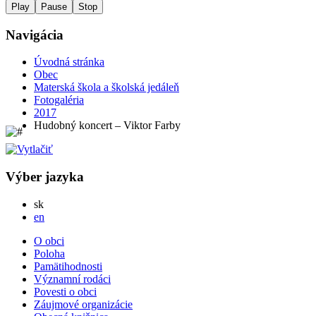
Play
Pause
Stop
Navigácia
Úvodná stránka
Obec
Materská škola a školská jedáleň
Fotogaléria
2017
Hudobný koncert – Viktor Farby
Výber jazyka
Slovensky
sk
English
en
O obci
Poloha
Pamätihodnosti
Významní rodáci
Povesti o obci
Záujmové organizácie