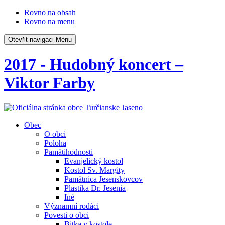
Rovno na obsah
Rovno na menu
Otevřit navigaci
Menu
2017 - Hudobný koncert –
Viktor Farby
Obec
O obci
Poloha
Pamätihodnosti
Evanjelický kostol
Kostol Sv. Margity
Pamätnica Jesenskovcov
Plastika Dr. Jesenia
Iné
Významní rodáci
Povesti o obci
Bitka v kostole