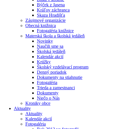
Býček z Jasena
Kráľov záchranca
Skaza Hradišťa
Záujmové organizácie
Obecná knižnica
Fotogaléria knižnice
Materská škola a školská jedáleň
Novinky
Naučili sme sa
Školská jedáleň
Kalendár akcií
Krúžky
Školský vzdelávací program
Denný poriadok
Dokumenty na stiahnutie
Fotogaléria
Trieda a zamestnanci
Dokumenty
Niečo o Nás
Kroniky obce
Aktuality
Aktuality
Kalendár akcií
Fotogaléria