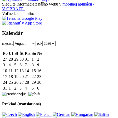
Sledujte informácie z nášho webu v
mobilnej aplikácii -
V OBRAZE.
Voľne k stiahnutiu:
Kalendár
mesiac
rok
Po
Ut
St
Št
Pia
So
Ne
27
28
29
30
31
1
2
3
4
5
6
7
8
9
10
11
12
13
14
15
16
17
18
19
20
21
22
23
24
25
26
27
28
29
30
31
1
2
3
4
5
6
Preklad (translations)