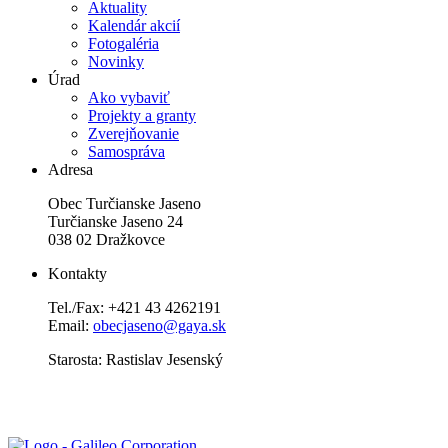
Aktuality
Kalendár akcií
Fotogaléria
Novinky
Úrad
Ako vybaviť
Projekty a granty
Zverejňovanie
Samospráva
Adresa
Obec Turčianske Jaseno
Turčianske Jaseno 24
038 02 Dražkovce
Kontakty
Tel./Fax: +421 43 4262191
Email:
obecjaseno@gaya.sk
Starosta: Rastislav Jesenský