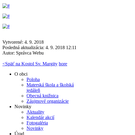
Vytvorené: 4. 9. 2018
Posledná aktualizácia: 4. 9. 2018 12:11
Autor:
Správca Webu
<
Späť na Kostol Sv. Margity
hore
O obci
Poloha
Materská škola a školská
jedáleň
Obecná knižnica
Záujmové organizácie
Novinky
Aktuality
Kalendár akcií
Fotogaléria
Novinky
Úrad