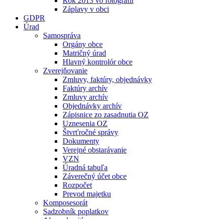
Rok 2013 vo fotografii
Záplavy v obci
GDPR
Úrad
Samospráva
Orgány obce
Matričný úrad
Hlavný kontrolór obce
Zverejňovanie
Zmluvy, faktúry, objednávky
Faktúry archív
Zmluvy archív
Objednávky archív
Zápisnice zo zasadnutia OZ
Uznesenia OZ
Štvrťročné správy
Dokumenty
Verejné obstarávanie
VZN
Úradná tabuľa
Záverečný účet obce
Rozpočet
Prevod majetku
Komposesorát
Sadzobník poplatkov