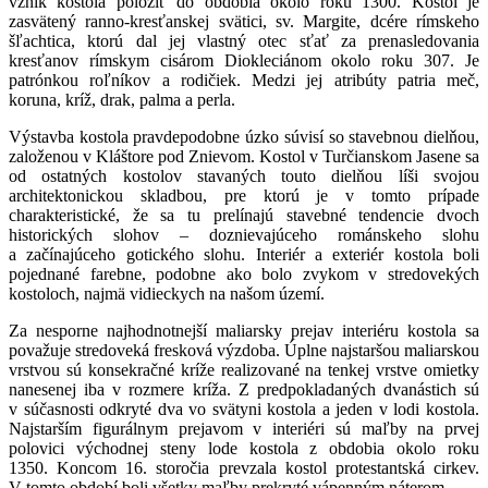
vznik kostola položiť do obdobia okolo roku 1300. Kostol je
zasvätený ranno-kresťanskej svätici, sv. Margite, dcére rímskeho
šľachtica, ktorú dal jej vlastný otec sťať za prenasledovania
kresťanov rímskym cisárom Diokleciánom okolo roku 307. Je
patrónkou roľníkov a rodičiek. Medzi jej atribúty patria meč,
koruna, kríž, drak, palma a perla.
Výstavba kostola pravdepodobne úzko súvisí so stavebnou dielňou,
založenou v Kláštore pod Znievom. Kostol v Turčianskom Jasene sa
od ostatných kostolov stavaných touto dielňou líši svojou
architektonickou skladbou, pre ktorú je v tomto prípade
charakteristické, že sa tu prelínajú stavebné tendencie dvoch
historických slohov – doznievajúceho románskeho slohu
a začínajúceho gotického slohu. Interiér a exteriér kostola boli
pojednané farebne, podobne ako bolo zvykom v stredovekých
kostoloch, najmä vidieckych na našom území.
Za nesporne najhodnotnejší maliarsky prejav interiéru kostola sa
považuje stredoveká fresková výzdoba. Úplne najstaršou maliarskou
vrstvou sú konsekračné kríže realizované na tenkej vrstve omietky
nanesenej iba v rozmere kríža. Z predpokladaných dvanástich sú
v súčasnosti odkryté dva vo svätyni kostola a jeden v lodi kostola.
Najstarším figurálnym prejavom v interiéri sú maľby na prvej
polovici východnej steny lode kostola z obdobia okolo roku
1350. Koncom 16. storočia prevzala kostol protestantská cirkev.
V tomto období boli všetky maľby prekryté vápenným náterom.