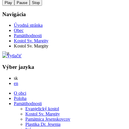
Play
Pause
Stop
Navigácia
Úvodná stránka
Obec
Pamätihodnosti
Kostol Sv. Margity
Kostol Sv. Margity
Výber jazyka
Slovensky
sk
English
en
O obci
Poloha
Pamätihodnosti
Evanjelický kostol
Kostol Sv. Margity
Pamätnica Jesenskovcov
Plastika Dr. Jesenia