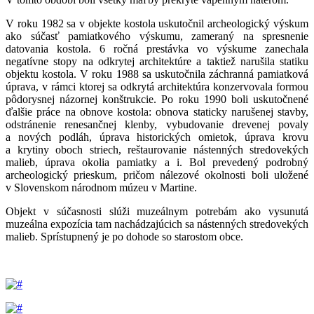
V roku 1982 sa v objekte kostola uskutočnil archeologický výskum
ako súčasť pamiatkového výskumu, zameraný na spresnenie
datovania kostola. 6 ročná prestávka vo výskume zanechala
negatívne stopy na odkrytej architektúre a taktiež narušila statiku
objektu kostola. V roku 1988 sa uskutočnila záchranná pamiatková
úprava, v rámci ktorej sa odkrytá architektúra konzervovala formou
pôdorysnej názornej konštrukcie. Po roku 1990 boli uskutočnené
ďalšie práce na obnove kostola: obnova staticky narušenej stavby,
odstránenie renesančnej klenby, vybudovanie drevenej povaly
a nových podláh, úprava historických omietok, úprava krovu
a krytiny oboch striech, reštaurovanie nástenných stredovekých
malieb, úprava okolia pamiatky a i. Bol prevedený podrobný
archeologický prieskum, pričom nálezové okolnosti boli uložené
v Slovenskom národnom múzeu v Martine.
Objekt v súčasnosti slúži muzeálnym potrebám ako vysunutá
muzeálna expozícia tam nachádzajúcich sa nástenných stredovekých
malieb. Sprístupnený je po dohode so starostom obce.