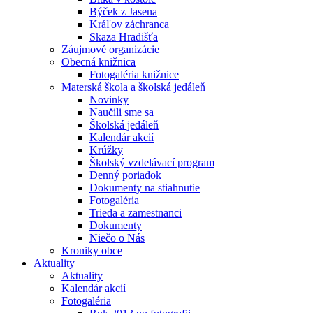
Býček z Jasena
Kráľov záchranca
Skaza Hradišťa
Záujmové organizácie
Obecná knižnica
Fotogaléria knižnice
Materská škola a školská jedáleň
Novinky
Naučili sme sa
Školská jedáleň
Kalendár akcií
Krúžky
Školský vzdelávací program
Denný poriadok
Dokumenty na stiahnutie
Fotogaléria
Trieda a zamestnanci
Dokumenty
Niečo o Nás
Kroniky obce
Aktuality
Aktuality
Kalendár akcií
Fotogaléria