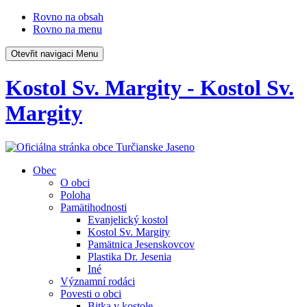
Rovno na obsah
Rovno na menu
Otevřit navigaci
Menu
Kostol Sv. Margity - Kostol Sv.
Margity
Obec
O obci
Poloha
Pamätihodnosti
Evanjelický kostol
Kostol Sv. Margity
Pamätnica Jesenskovcov
Plastika Dr. Jesenia
Iné
Významní rodáci
Povesti o obci
Bitka v kostole