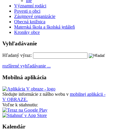
Iné
Významní rodáci
Povesti o obci
Záujmové organizácie
Obecná knižnica
Materská škola a školská jedáleň
Kroniky obce
Vyhľadávanie
Hľadaný výraz:
rozšírené vyhľadávanie ...
Mobilná aplikácia
Sledujte informácie z nášho webu v
mobilnej aplikácii -
V OBRAZE.
Voľne k stiahnutiu:
Kalendár