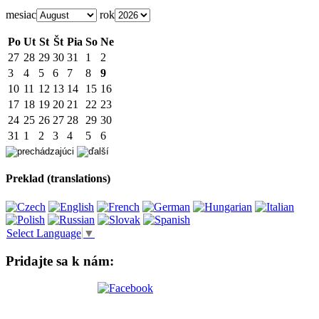
mesiac
rok
Po
Ut
St
Št
Pia
So
Ne
27
28
29
30
31
1
2
3
4
5
6
7
8
9
10
11
12
13
14
15
16
17
18
19
20
21
22
23
24
25
26
27
28
29
30
31
1
2
3
4
5
6
Preklad (translations)
Select Language
▼
Pridajte sa k nám: