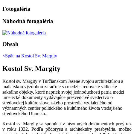
Fotogaléria
Náhodná fotogaléria
Obsah
<Späť na
Kostol Sv. Margity
Kostol Sv. Margity
Kostol sv. Margity v Turčianskom Jasene svojou architektúrou a
maliarskou výzdobou zaraďuje sa medzi stredoveké vidiecke
sakrálne objekty, ktoré napriek svojej jednoduchosti patria medzi
umelecké dokumenty vydávajúce presvedčivé svedectvo o
stredovekej kultúre slovenského prostredia vzdialeného od
významných centier politického a kultúrneho života vtedajšieho
stredovekého Uhorska.
Kostol sv. Margity sa spomína v písomných dokumentoch prvý raz
v roku 1332. Podľa pôdorysu a architektúry presbytéria, možno