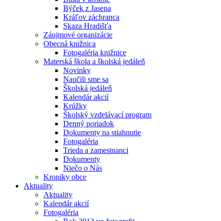
Býček z Jasena
Kráľov záchranca
Skaza Hradišťa
Záujmové organizácie
Obecná knižnica
Fotogaléria knižnice
Materská škola a školská jedáleň
Novinky
Naučili sme sa
Školská jedáleň
Kalendár akcií
Krúžky
Školský vzdelávací program
Denný poriadok
Dokumenty na stiahnutie
Fotogaléria
Trieda a zamestnanci
Dokumenty
Niečo o Nás
Kroniky obce
Aktuality
Aktuality
Kalendár akcií
Fotogaléria