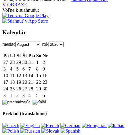
V OBRAZE.
Voľne k stiahnutiu:
Kalendár
mesiac
rok
Po
Ut
St
Št
Pia
So
Ne
27
28
29
30
31
1
2
3
4
5
6
7
8
9
10
11
12
13
14
15
16
17
18
19
20
21
22
23
24
25
26
27
28
29
30
31
1
2
3
4
5
6
Preklad (translations)