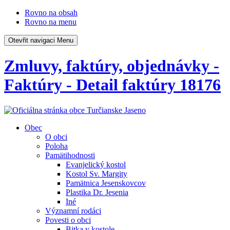
Rovno na obsah
Rovno na menu
Otevřit navigaci
Menu
Zmluvy, faktúry, objednávky -
Faktúry - Detail faktúry 18176
Obec
O obci
Poloha
Pamätihodnosti
Evanjelický kostol
Kostol Sv. Margity
Pamätnica Jesenskovcov
Plastika Dr. Jesenia
Iné
Významní rodáci
Povesti o obci
Bitka v kostole