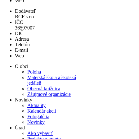
Web
Dodávateľ
BCF s.r.o.
IČO
36597007
DIČ
Adresa
Telefón
E-mail
Web
O obci
Poloha
Materská škola a školská
jedáleň
Obecná knižnica
Záujmové organizácie
Novinky
Aktuality
Kalendár akcií
Fotogaléria
Novinky
Úrad
Ako vybaviť
Projekty a granty