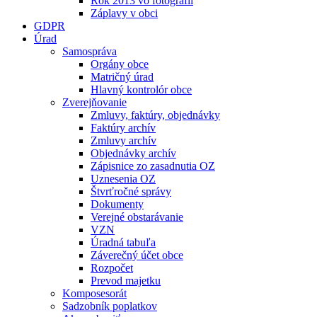
Rok 2013 vo fotografii
Záplavy v obci
GDPR
Úrad
Samospráva
Orgány obce
Matričný úrad
Hlavný kontrolór obce
Zverejňovanie
Zmluvy, faktúry, objednávky
Faktúry archív
Zmluvy archív
Objednávky archív
Zápisnice zo zasadnutia OZ
Uznesenia OZ
Štvrťročné správy
Dokumenty
Verejné obstarávanie
VZN
Úradná tabuľa
Záverečný účet obce
Rozpočet
Prevod majetku
Komposesorát
Sadzobník poplatkov