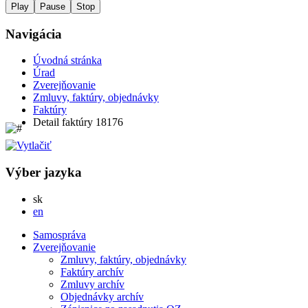
Play
Pause
Stop
Navigácia
Úvodná stránka
Úrad
Zverejňovanie
Zmluvy, faktúry, objednávky
Faktúry
Detail faktúry 18176
Výber jazyka
Slovensky
sk
English
en
Samospráva
Zverejňovanie
Zmluvy, faktúry, objednávky
Faktúry archív
Zmluvy archív
Objednávky archív