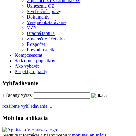
Zápisnice zo zasadnutia OZ
Uznesenia OZ
Štvrťročné správy
Dokumenty
Verejné obstarávanie
VZN
Úradná tabuľa
Záverečný účet obce
Rozpočet
Prevod majetku
Komposesorát
Sadzobník poplatkov
Ako vybaviť
Projekty a granty
Vyhľadávanie
Hľadaný výraz:
rozšírené vyhľadávanie ...
Mobilná aplikácia
Sledujte informácie z nášho webu v
mobilnej aplikácii -