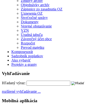
Zmluvy archív
Objednávky archív
Zápisnice zo zasadnutia OZ
Uznesenia OZ
Štvrťročné správy
Dokumenty
Verejné obstarávanie
VZN
Úradná tabuľa
Záverečný účet obce
Rozpočet
Prevod majetku
Komposesorát
Sadzobník poplatkov
Ako vybaviť
Projekty a granty
Vyhľadávanie
Hľadaný výraz:
rozšírené vyhľadávanie ...
Mobilná aplikácia