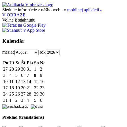
Sledujte informácie z nášho webu v
mobilnej aplikácii -
V OBRAZE.
Voľne k stiahnutiu:
Kalendár
mesiac
rok
Po
Ut
St
Št
Pia
So
Ne
27
28
29
30
31
1
2
3
4
5
6
7
8
9
10
11
12
13
14
15
16
17
18
19
20
21
22
23
24
25
26
27
28
29
30
31
1
2
3
4
5
6
Preklad (translations)