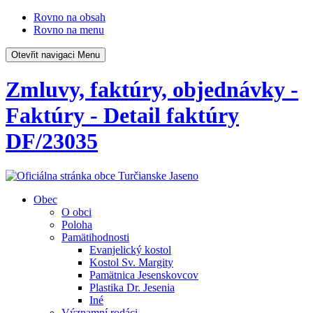
Rovno na obsah
Rovno na menu
Otevřit navigaci
Menu
Zmluvy, faktúry, objednávky -
Faktúry - Detail faktúry
DF/23035
Obec
O obci
Poloha
Pamätihodnosti
Evanjelický kostol
Kostol Sv. Margity
Pamätnica Jesenskovcov
Plastika Dr. Jesenia
Iné
Významní rodáci