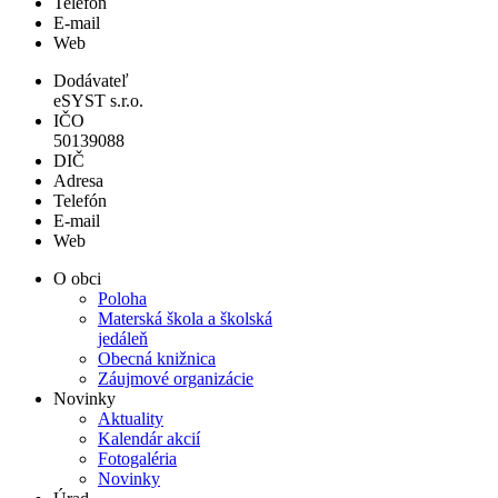
Telefón
E-mail
Web
Dodávateľ
eSYST s.r.o.
IČO
50139088
DIČ
Adresa
Telefón
E-mail
Web
O obci
Poloha
Materská škola a školská
jedáleň
Obecná knižnica
Záujmové organizácie
Novinky
Aktuality
Kalendár akcií
Fotogaléria
Novinky