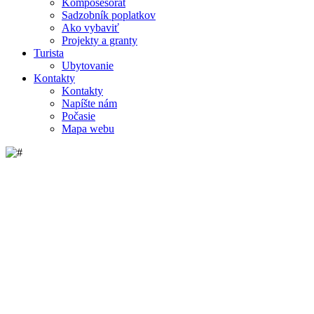
Komposesorát
Sadzobník poplatkov
Ako vybaviť
Projekty a granty
Turista
Ubytovanie
Kontakty
Kontakty
Napíšte nám
Počasie
Mapa webu