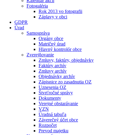
Kalendár akcií
Fotogaléria
Rok 2013 vo fotografii
Záplavy v obci
GDPR
Úrad
Samospráva
Orgány obce
Matričný úrad
Hlavný kontrolór obce
Zverejňovanie
Zmluvy, faktúry, objednávky
Faktúry archív
Zmluvy archív
Objednávky archív
Zápisnice zo zasadnutia OZ
Uznesenia OZ
Štvrťročné správy
Dokumenty
Verejné obstarávanie
VZN
Úradná tabuľa
Záverečný účet obce
Rozpočet
Prevod majetku