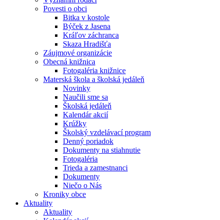
Povesti o obci
Bitka v kostole
Býček z Jasena
Kráľov záchranca
Skaza Hradišťa
Záujmové organizácie
Obecná knižnica
Fotogaléria knižnice
Materská škola a školská jedáleň
Novinky
Naučili sme sa
Školská jedáleň
Kalendár akcií
Krúžky
Školský vzdelávací program
Denný poriadok
Dokumenty na stiahnutie
Fotogaléria
Trieda a zamestnanci
Dokumenty
Niečo o Nás
Kroniky obce
Aktuality
Aktuality