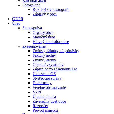
Kalendár akcií
Fotogaléria
Rok 2013 vo fotografii
Záplavy v obci
GDPR
Úrad
Samospráva
Orgány obce
Matričný úrad
Hlavný kontrolór obce
Zverejňovanie
Zmluvy, faktúry, objednávky
Faktúry archív
Zmluvy archív
Objednávky archív
Zápisnice zo zasadnutia OZ
Uznesenia OZ
Štvrťročné správy
Dokumenty
Verejné obstarávanie
VZN
Úradná tabuľa
Záverečný účet obce
Rozpočet
Prevod majetku