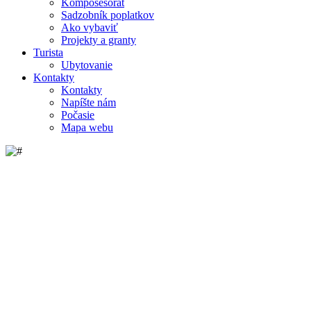
Komposesorát
Sadzobník poplatkov
Ako vybaviť
Projekty a granty
Turista
Ubytovanie
Kontakty
Kontakty
Napíšte nám
Počasie
Mapa webu