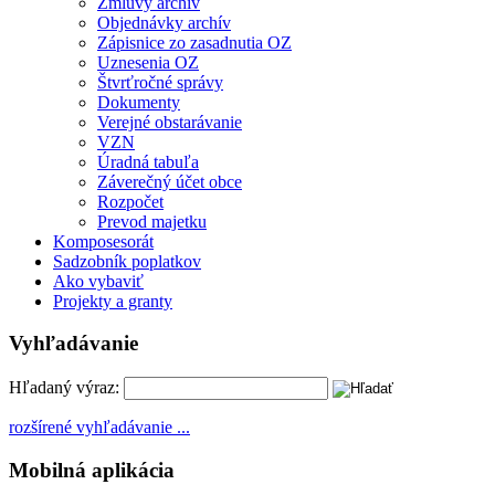
Zmluvy archív
Objednávky archív
Zápisnice zo zasadnutia OZ
Uznesenia OZ
Štvrťročné správy
Dokumenty
Verejné obstarávanie
VZN
Úradná tabuľa
Záverečný účet obce
Rozpočet
Prevod majetku
Komposesorát
Sadzobník poplatkov
Ako vybaviť
Projekty a granty
Vyhľadávanie
Hľadaný výraz:
rozšírené vyhľadávanie ...
Mobilná aplikácia