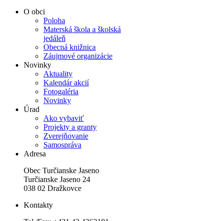
O obci
Poloha
Materská škola a školská
jedáleň
Obecná knižnica
Záujmové organizácie
Novinky
Aktuality
Kalendár akcií
Fotogaléria
Novinky
Úrad
Ako vybaviť
Projekty a granty
Zverejňovanie
Samospráva
Adresa
Obec Turčianske Jaseno
Turčianske Jaseno 24
038 02 Dražkovce
Kontakty