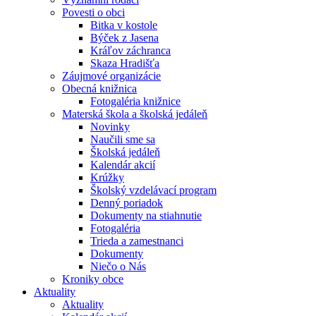
Povesti o obci
Bitka v kostole
Býček z Jasena
Kráľov záchranca
Skaza Hradišťa
Záujmové organizácie
Obecná knižnica
Fotogaléria knižnice
Materská škola a školská jedáleň
Novinky
Naučili sme sa
Školská jedáleň
Kalendár akcií
Krúžky
Školský vzdelávací program
Denný poriadok
Dokumenty na stiahnutie
Fotogaléria
Trieda a zamestnanci
Dokumenty
Niečo o Nás
Kroniky obce
Aktuality
Aktuality