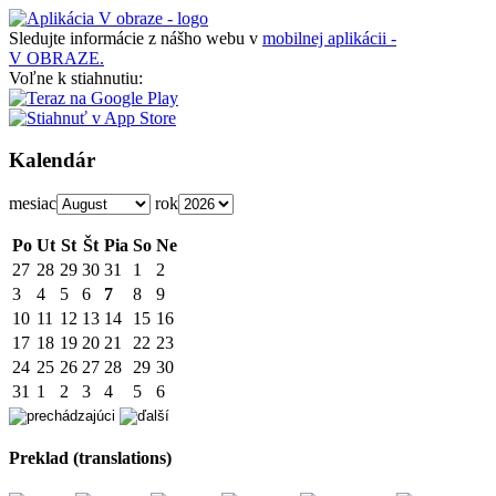
Sledujte informácie z nášho webu v
mobilnej aplikácii -
V OBRAZE.
Voľne k stiahnutiu:
Kalendár
mesiac
rok
Po
Ut
St
Št
Pia
So
Ne
27
28
29
30
31
1
2
3
4
5
6
7
8
9
10
11
12
13
14
15
16
17
18
19
20
21
22
23
24
25
26
27
28
29
30
31
1
2
3
4
5
6
Preklad (translations)