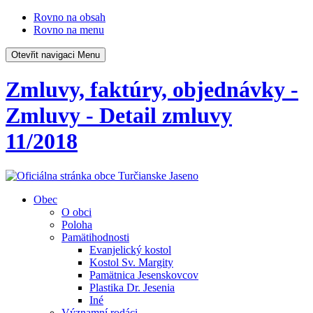
Rovno na obsah
Rovno na menu
Otevřit navigaci
Menu
Zmluvy, faktúry, objednávky -
Zmluvy - Detail zmluvy
11/2018
Obec
O obci
Poloha
Pamätihodnosti
Evanjelický kostol
Kostol Sv. Margity
Pamätnica Jesenskovcov
Plastika Dr. Jesenia
Iné
Významní rodáci