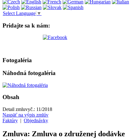
Select Language
▼
Pridajte sa k nám:
Fotogaléria
Náhodná fotogaléria
Obsah
Detail zmluvy
č.:
11/2018
Naspäť na výpis zmlúv
Faktúry
|
Objednávky
Zmluva: Zmluva o združenej dodávke