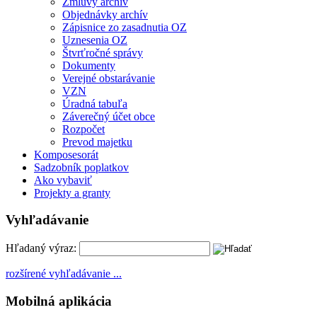
Zmluvy archív
Objednávky archív
Zápisnice zo zasadnutia OZ
Uznesenia OZ
Štvrťročné správy
Dokumenty
Verejné obstarávanie
VZN
Úradná tabuľa
Záverečný účet obce
Rozpočet
Prevod majetku
Komposesorát
Sadzobník poplatkov
Ako vybaviť
Projekty a granty
Vyhľadávanie
Hľadaný výraz:
rozšírené vyhľadávanie ...
Mobilná aplikácia