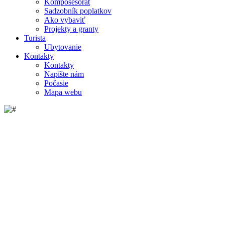
Komposesorát
Sadzobník poplatkov
Ako vybaviť
Projekty a granty
Turista
Ubytovanie
Kontakty
Kontakty
Napíšte nám
Počasie
Mapa webu