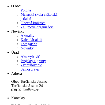
O obci
Poloha
Materská škola a školská
jedáleň
Obecná knižnica
Záujmové organizácie
Novinky
Aktuality
Kalendár akcií
Fotogaléria
Novinky
Úrad
Ako vybaviť
Projekty a granty
Zverejňovanie
Samospráva
Adresa
Obec Turčianske Jaseno
Turčianske Jaseno 24
038 02 Dražkovce
Kontakty