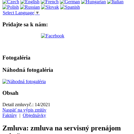
Select Language
▼
Pridajte sa k nám:
Fotogaléria
Náhodná fotogaléria
Obsah
Detail zmluvy
č.:
14/2021
Naspäť na výpis zmlúv
Faktúry
|
Objednávky
Zmluva: zmluva na servisný prenájom