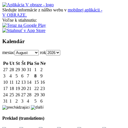
Sledujte informácie z nášho webu v
mobilnej aplikácii -
V OBRAZE.
Voľne k stiahnutiu:
Kalendár
mesiac
rok
Po
Ut
St
Št
Pia
So
Ne
27
28
29
30
31
1
2
3
4
5
6
7
8
9
10
11
12
13
14
15
16
17
18
19
20
21
22
23
24
25
26
27
28
29
30
31
1
2
3
4
5
6
Preklad (translations)