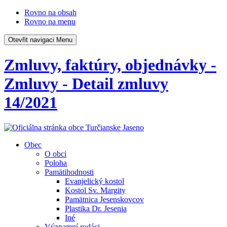
Rovno na obsah
Rovno na menu
Otevřit navigaci
Menu
Zmluvy, faktúry, objednávky -
Zmluvy - Detail zmluvy
14/2021
Obec
O obci
Poloha
Pamätihodnosti
Evanjelický kostol
Kostol Sv. Margity
Pamätnica Jesenskovcov
Plastika Dr. Jesenia
Iné
Významní rodáci