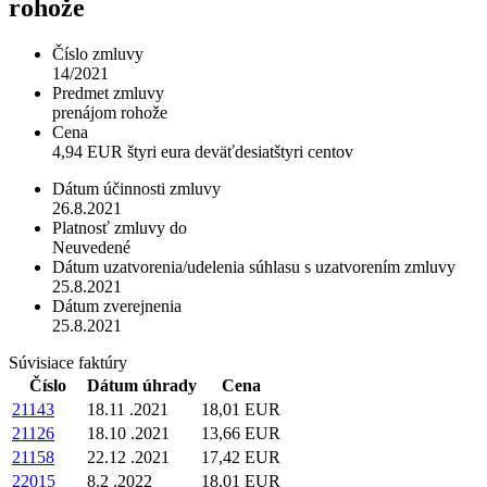
rohože
Číslo zmluvy
14/2021
Predmet zmluvy
prenájom rohože
Cena
4,94 EUR štyri eura deväťdesiatštyri centov
Dátum účinnosti zmluvy
26.8.2021
Platnosť zmluvy do
Neuvedené
Dátum uzatvorenia/udelenia súhlasu s uzatvorením zmluvy
25.8.2021
Dátum zverejnenia
25.8.2021
Súvisiace faktúry
Číslo
Dátum úhrady
Cena
21143
18.11 .2021
18,01 EUR
21126
18.10 .2021
13,66 EUR
21158
22.12 .2021
17,42 EUR
22015
8.2 .2022
18,01 EUR