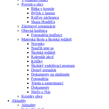
Povesti o obci
Bitka v kostole
Býček z Jasena
Kráľov záchranca
Skaza Hradišťa
Záujmové organizácie
Obecná knižnica
Fotogaléria knižnice
Materská škola a školská jedáleň
Novinky
Naučili sme sa
Školská jedáleň
Kalendár akcií
Krúžky
Školský vzdelávací program
Denný poriadok
Dokumenty na stiahnutie
Fotogaléria
Trieda a zamestnanci
Dokumenty
Niečo o Nás
Kroniky obce
Aktuality
Aktuality