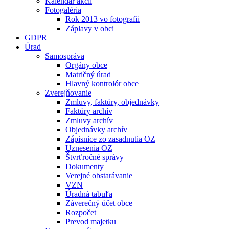
Kalendár akcií
Fotogaléria
Rok 2013 vo fotografii
Záplavy v obci
GDPR
Úrad
Samospráva
Orgány obce
Matričný úrad
Hlavný kontrolór obce
Zverejňovanie
Zmluvy, faktúry, objednávky
Faktúry archív
Zmluvy archív
Objednávky archív
Zápisnice zo zasadnutia OZ
Uznesenia OZ
Štvrťročné správy
Dokumenty
Verejné obstarávanie
VZN
Úradná tabuľa
Záverečný účet obce
Rozpočet
Prevod majetku